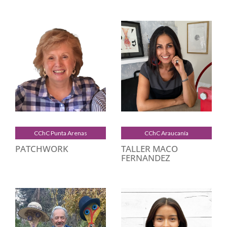
CChC Punta Arenas
CChC Araucanía
PATCHWORK
TALLER MACO
FERNANDEZ