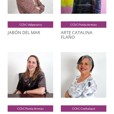
CChC Valparaíso
CChC Punta Arenas
JABÓN DEL MAR
ARTE CATALINA
FLAÑO
CChC Punta Arenas
CChC Coyhaique