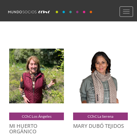
Skip
to
Togg
content
navig
CChC Los Ángeles
CChC La Serena
MI HUERTO
MARY DUBÓ TEJIDOS
ORGÁNICO