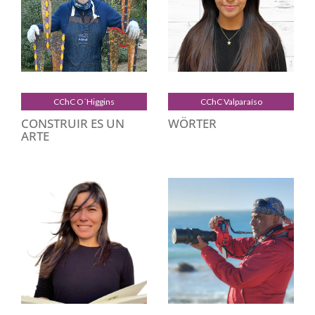
CChC O´Higgins
CChC Valparaíso
CONSTRUIR ES UN
WÖRTER
ARTE