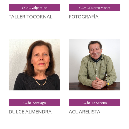
CChC Valparaíso
CCHC Puerto Montt
TALLER TOCORNAL
FOTOGRAFÍA
CChC Santiago
CChC La Serena
DULCE ALMENDRA
ACUARELISTA