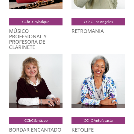
CChC Coyhaique
CChC Los Angeles
MÚSICO
RETROMANIA
PROFESIONAL Y
PROFESORA DE
CLARINETE
CChC Santiago
CChC Antofagasta
BORDAR ENCANTADO
KETOLIFE