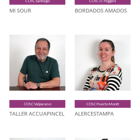
CChC Santiago
CChC O`Higgins
MI SOUR
BORDADOS AMADOS
CChC Valparaíso
CChC Puerto Montt
TALLER ACCUAPINCEL
ALERCESTAMPA