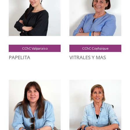
CChC Valparaiso
CChC Coyhaique
PAPELITA
VITRALES Y MAS