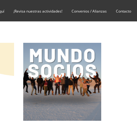
quí
¡Revisa nuestras actividades!
Convenios / Alianzas
Contacto