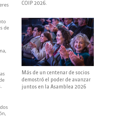
COIP 2026.
eres
nto
és de
ma,
Más de un centenar de socios
tas
demostró el poder de avanzar
 de
.
juntos en la Asamblea 2026
ados
ón,