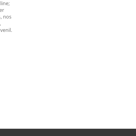
line;
er
, nos
,
venil.