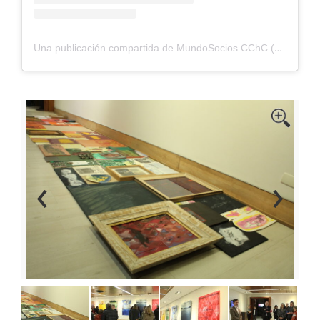
Una publicación compartida de MundoSocios CChC (@mundosocioscchc)
‹
›