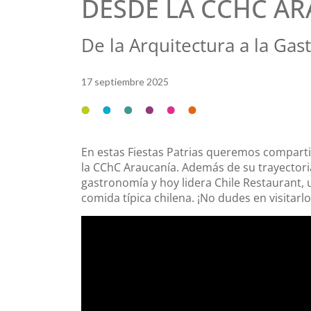
DESDE LA CCHC A
De la Arquitectura a la Ga
17 septiembre 2025
En estas Fiestas Patrias queremos comparti
la CChC Araucanía. Además de su trayectoria
gastronomía y hoy lidera Chile Restaurant, 
comida típica chilena. ¡No dudes en visitarlo