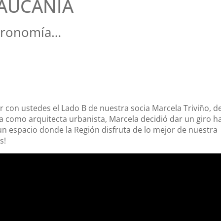
RAUCANÍA
stronomía…
r con ustedes el Lado B de nuestra socia Marcela Triviño, d
 como arquitecta urbanista, Marcela decidió dar un giro ha
un espacio donde la Región disfruta de lo mejor de nuestra
s!