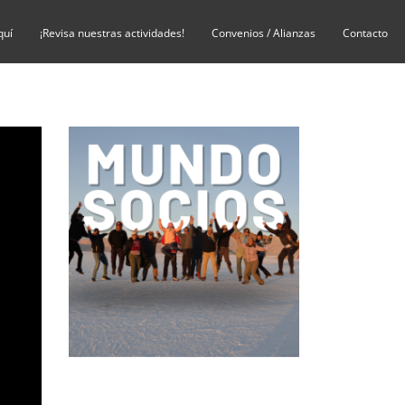
quí
¡Revisa nuestras actividades!
Convenios / Alianzas
Contacto