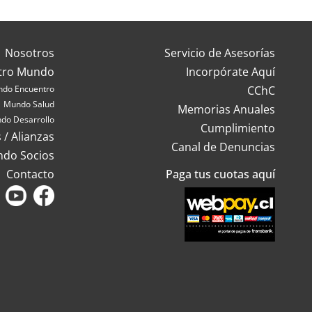
Nosotros
Servicio de Asesorías
tro Mundo
Incorpórate Aquí
do Encuentro
CChC
Mundo Salud
Memorias Anuales
do Desarrollo
Cumplimiento
 / Alianzas
Canal de Denuncias
ndo Socios
Contacto
Paga tus cuotas aquí