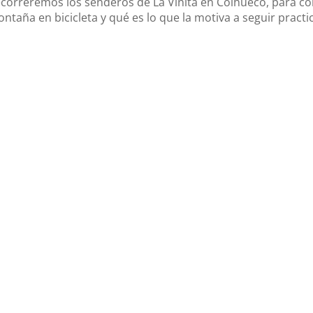
a recorreremos los senderos de La Viñita en Coihueco, para c
ntaña en bicicleta y qué es lo que la motiva a seguir pract