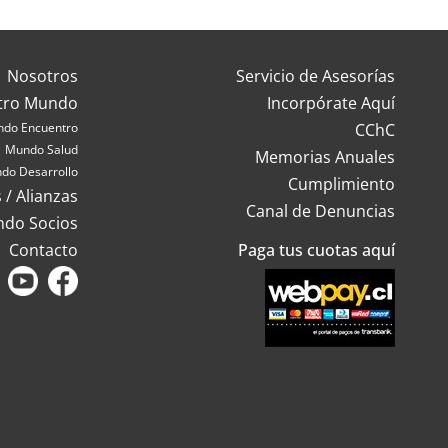
Nosotros
Servicio de Asesorías
tro Mundo
Incorpórate Aquí
do Encuentro
CChC
Mundo Salud
Memorias Anuales
do Desarrollo
Cumplimiento
 / Alianzas
Canal de Denuncias
ndo Socios
Contacto
Paga tus cuotas aquí