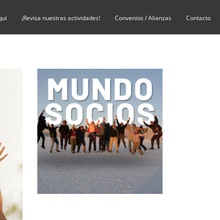
quí
¡Revisa nuestras actividades!
Convenios / Alianzas
Contacto