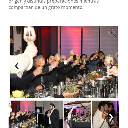
origen y distintas preparaciones mientras
compartían de un grato momento.
‹
›
‹
›